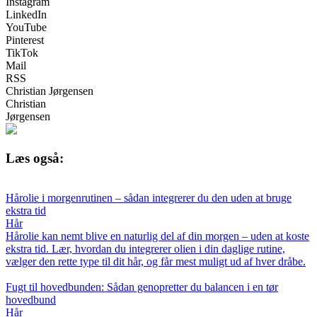
Instagram
LinkedIn
YouTube
Pinterest
TikTok
Mail
RSS
Christian Jørgensen
Christian
Jørgensen
Læs også:
Hårolie i morgenrutinen – sådan integrerer du den uden at bruge
ekstra tid
Hår
Hårolie kan nemt blive en naturlig del af din morgen – uden at koste
ekstra tid. Lær, hvordan du integrerer olien i din daglige rutine,
vælger den rette type til dit hår, og får mest muligt ud af hver dråbe.
Fugt til hovedbunden: Sådan genopretter du balancen i en tør
hovedbund
Hår