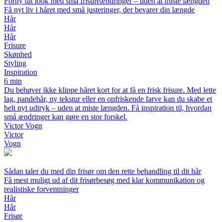
Forny dit look med små frisureændringer – uden at miste længden
Få nyt liv i håret med små justeringer, der bevarer din længde
Hår
Hår
Hår
Frisure
Skønhed
Styling
Inspiration
6 min
Du behøver ikke klippe håret kort for at få en frisk frisure. Med lette
lag, pandehår, ny tekstur eller en opfriskende farve kan du skabe et
helt nyt udtryk – uden at miste længden. Få inspiration til, hvordan
små ændringer kan gøre en stor forskel.
Victor Vogn
Victor
Vogn
Sådan taler du med din frisør om den rette behandling til dit hår
Få mest muligt ud af dit frisørbesøg med klar kommunikation og
realistiske forventninger
Hår
Hår
Frisør