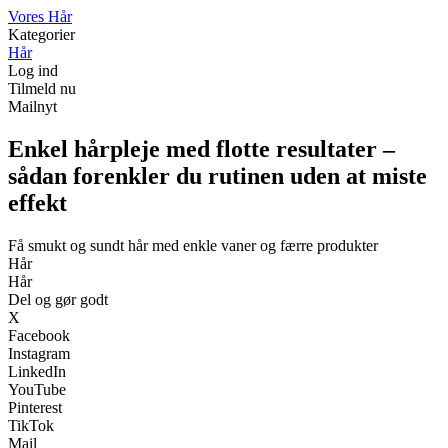
V
ores
H
år
Kategorier
Hår
Log ind
Tilmeld nu
Mailnyt
Enkel hårpleje med flotte resultater –
sådan forenkler du rutinen uden at miste
effekt
Få smukt og sundt hår med enkle vaner og færre produkter
Hår
Hår
Del og gør godt
X
Facebook
Instagram
LinkedIn
YouTube
Pinterest
TikTok
Mail