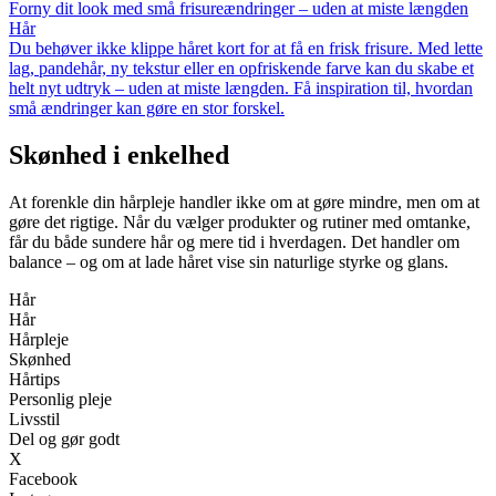
Forny dit look med små frisureændringer – uden at miste længden
Hår
Du behøver ikke klippe håret kort for at få en frisk frisure. Med lette
lag, pandehår, ny tekstur eller en opfriskende farve kan du skabe et
helt nyt udtryk – uden at miste længden. Få inspiration til, hvordan
små ændringer kan gøre en stor forskel.
Skønhed i enkelhed
At forenkle din hårpleje handler ikke om at gøre mindre, men om at
gøre det rigtige. Når du vælger produkter og rutiner med omtanke,
får du både sundere hår og mere tid i hverdagen. Det handler om
balance – og om at lade håret vise sin naturlige styrke og glans.
Hår
Hår
Hårpleje
Skønhed
Hårtips
Personlig pleje
Livsstil
Del og gør godt
X
Facebook