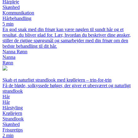
Hårpleje
Skønhed
Kommunikation
Hårbehandling
5 min
En god snak med din frisør kan være nøglen til sundt hår og et
resultat, du bliver glad for. Lær, hvordan du beskriver dine ønsker,
stiller de rigtige spørgsmål og samarbejder med din frisør om den
bedste behandling til dit hår.
Nanna Rønn
Nanna
Rønn
Skab et naturligt strandlook med krøllejern – trin-for-trin
Få de bløde, solkyssede bølger, der giver et ubesværet og naturligt
strandlook
Hår
Hår
Hårstyling
Krøllejern
Strandlook
Skønhed
Frisuretips
2 min