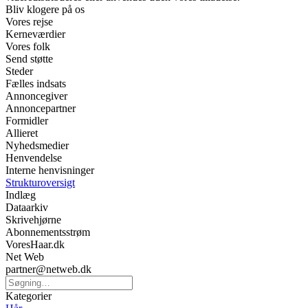
Bliv klogere på os
Vores rejse
Kerneværdier
Vores folk
Send støtte
Steder
Fælles indsats
Annoncegiver
Annoncepartner
Formidler
Allieret
Nyhedsmedier
Henvendelse
Interne henvisninger
Strukturoversigt
Indlæg
Dataarkiv
Skrivehjørne
Abonnementsstrøm
VoresHaar.dk
Net Web
partner@netweb.dk
Kategorier