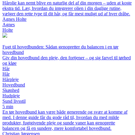
Hårolie kan nemt blive en naturlig del af din morgen – uden at koste
ekstra tid. Lær, hvordan du integrerer olien i din daglige rutine,
vælger den rette type til dit hår, og får mest muligt ud af hver dråbe.
Agnes Holte
Agnes
Holte
Fugt til hovedbunden: Sådan genopretter du balancen i en tør
hovedbund
Giv din hovedbund den pleje, den fortjener – og sig farvel til tørhed
og kløe
Hår
Hår
Hårpleje
Hovedbund
Skønhed
Hudpleje
Sund livsstil
5 min
En tør hovedbund kan være både generende og svær at komme af
med. I denne guide får du gode råd til, hvordan du med milde
produkter, fugtgivende pleje og sunde vaner kan genoprette
balancen og få en sundere, mere komfortabel hovedbund.
Christian Jørgensen