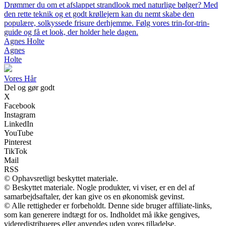
Drømmer du om et afslappet strandlook med naturlige bølger? Med
den rette teknik og et godt krøllejern kan du nemt skabe den
populære, solkyssede frisure derhjemme. Følg vores trin-for-trin-
guide og få et look, der holder hele dagen.
Agnes Holte
Agnes
Holte
V
ores
H
år
Del og gør godt
X
Facebook
Instagram
LinkedIn
YouTube
Pinterest
TikTok
Mail
RSS
© Ophavsretligt beskyttet materiale.
© Beskyttet materiale. Nogle produkter, vi viser, er en del af
samarbejdsaftaler, der kan give os en økonomisk gevinst.
© Alle rettigheder er forbeholdt. Denne side bruger affiliate-links,
som kan generere indtægt for os. Indholdet må ikke gengives,
videredistribueres eller anvendes uden vores tilladelse.