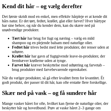
Kend dit hår – og vælg derefter
Det første skridt mod en enkel, men effektiv hårpleje er at kende dit
hårs natur. Er det tørt, fedtet, krøllet, glat eller farvet? Hver hårtype
har sine behov, og når du kender dem, kan du skære ned på
unødvendige produkter.
Tørt hår
har brug for fugt og næring – vælg en mild
shampoo og en plejende balsam med naturlige olier.
Fedtet hår
trives bedst med lette produkter, der renser uden at
udtørre.
Krøllet hår
har gavn af fugtgivende leave-in-produkter, der
fremhæver krøllerne uden at tynge.
Farvet hår
kræver beskyttelse mod udtørring og farvetab –
brug produkter med farvebevarende egenskaber.
Når du vælger produkter, så gå efter kvalitet frem for kvantitet. Ét
godt produkt, der passer til dit hår, kan ofte erstatte flere forskellige.
Skær ned på vask – og få sundere hår
Mange vasker håret for ofte, hvilket kan fjerne de naturlige olier, der
beskytter hår og hovedbund. Prøv at vaske håret 2–3 gange om