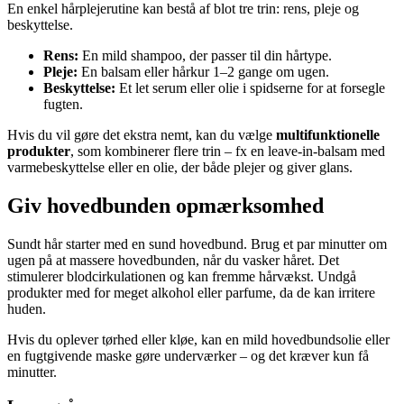
En enkel hårplejerutine kan bestå af blot tre trin: rens, pleje og
beskyttelse.
Rens:
En mild shampoo, der passer til din hårtype.
Pleje:
En balsam eller hårkur 1–2 gange om ugen.
Beskyttelse:
Et let serum eller olie i spidserne for at forsegle
fugten.
Hvis du vil gøre det ekstra nemt, kan du vælge
multifunktionelle
produkter
, som kombinerer flere trin – fx en leave-in-balsam med
varmebeskyttelse eller en olie, der både plejer og giver glans.
Giv hovedbunden opmærksomhed
Sundt hår starter med en sund hovedbund. Brug et par minutter om
ugen på at massere hovedbunden, når du vasker håret. Det
stimulerer blodcirkulationen og kan fremme hårvækst. Undgå
produkter med for meget alkohol eller parfume, da de kan irritere
huden.
Hvis du oplever tørhed eller kløe, kan en mild hovedbundsolie eller
en fugtgivende maske gøre underværker – og det kræver kun få
minutter.