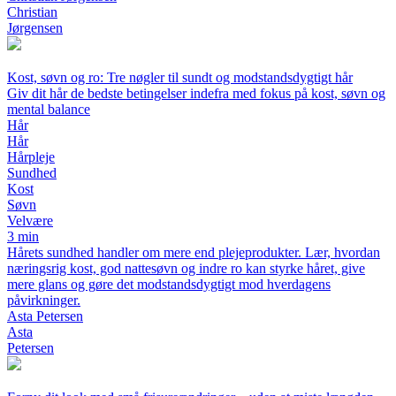
Christian
Jørgensen
Kost, søvn og ro: Tre nøgler til sundt og modstandsdygtigt hår
Giv dit hår de bedste betingelser indefra med fokus på kost, søvn og
mental balance
Hår
Hår
Hårpleje
Sundhed
Kost
Søvn
Velvære
3 min
Hårets sundhed handler om mere end plejeprodukter. Lær, hvordan
næringsrig kost, god nattesøvn og indre ro kan styrke håret, give
mere glans og gøre det modstandsdygtigt mod hverdagens
påvirkninger.
Asta Petersen
Asta
Petersen