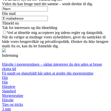
Viden du kan bruge med det samme – sendt direkte til dig.
Din mail
Tilmeld nu
Tak for interessen og din tilmelding
Ved at tilmelde mig accepterer jeg sidens regler og datapolitik.
Når du vælger at modtage vores nyhedsbrev, giver du samtykke til
både vores brugervilkår og privatlivspolitik. Ønsker du ikke længere
mails fra os, kan du let framelde dig.
Indretning
Hårolie i morgenrutinen – sådan integrerer du den uden at bruge
ekstra tid
Få sundt og glansfuldt hår uden at ændre din morgenrutine
Hår
Hår
Hårpleje
Skønhed
Morgenrutine
Hårolie
Tips og tricks
3 min