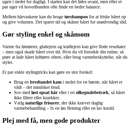
ugen i stedet for dagligt. I starten kan det føles uvant, men efter et
par uger vil hovedbunden ofte finde en bedre balance.
Mellem hårvaskene kan du bruge
tørshampoo
for at friske håret op
og give volumen. Det sparer tid og skåner håret for unødvendig slid.
Gør styling enkel og skånsom
Varme fra føntørrer, glattejern og krøllejern kan give flotte resultater
– men også skade håret over tid. Hvis du vil forenkle din rutine, så
prøv at lade håret lufttørre oftere, eller brug varmebeskyttelse, når du
styler.
Et par enkle stylingtricks kan gøre en stor forskel:
Brug en
bredtandet kam
i stedet for en børste, når håret er
vådt – det mindsker brud.
Sov med
løst opsat hår
eller i en
silkepudebetræk
, så håret
ikke filtrer eller knækker.
Vælg
naturlige frisurer
, der ikke kræver daglig
varmebehandling – fx en løs fletning eller en lav knold.
Plej med få, men gode produkter