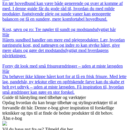
En tør hovedbund kan være både generende og svær at komme af
med. I denne guide får du gode råd til, hvordan du med milde
produkter, fugtgivende pleje og sunde vaner kan genoprette
balancen og få en sundere, mere komfortabel hovedbund.
Kost, søvn og ro: Tre nøgler til sundt og modstandsdygtigt hår
Hår
Hårets sundhed handler om mere end plejeprodukter. Lær, hvordan
næringsrig kost, god nattesøvn og indre ro kan styrke håret, give
mere glans og gøre det modstandsdygtigt mod hverdagens
påvirkninger.
Forny dit look med små frisureændringer – uden at miste længden
Hår
Du behøver ikke klippe håret kort for at få en frisk frisure. Med lette
lag, pandehår, ny tekstur eller en opfriskende farve kan du skabe et
helt nyt udtryk – uden at miste længden. Få inspiration til, hvordan
små ændringer kan gøre en stor forskel.
Guide til hårstyling med tilbehør og værktøjer
Opdag hvordan du kan bruge tilbehør og stylingværktøjer til at
forvandle dit hår. Denne e-bog giver inspiration til forskellige
teknikker og tips til at finde de bedste produkter til dit behov.
Åbn e-bog
Vil du have nyt fra os? Tilmeld dig her