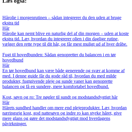
Læs også:
Hårolie i morgenrutinen – sådan integrerer du den uden at bruge
ekstra tid
Hår
Hårolie kan nemt blive en naturlig del af din morgen – uden at koste
ekstra tid. Lær, hvordan du integrerer olien i din daglige rutine,
vælger den rette type til dit hår, og får mest muligt ud af hver dråbe.
Fugt til hovedbunden: Sådan genopretter du balancen i en tør
hovedbund
Hår
En tør hovedbund kan være både generende og svær at komme af
med. I denne guide får du gode råd til, hvordan du med milde
produkter, fugtgivende pleje og sunde vaner kan genoprette
balancen og få en sundere, mere komfortabel hovedbund.
Kost, søvn og ro: Tre nøgler til sundt og modstandsdygtigt hår
Hår
Hårets sundhed handler om mere end plejeprodukter. Lær, hvordan
næringsrig kost, god nattesøvn og indre ro kan styrke håret, give
mere glans og gøre det modstandsdygtigt mod hverdagens
påvirkninger.