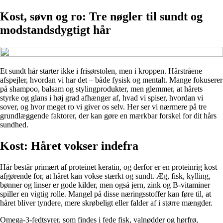
Kost, søvn og ro: Tre nøgler til sundt og
modstandsdygtigt hår
Et sundt hår starter ikke i frisørstolen, men i kroppen. Hårstråene
afspejler, hvordan vi har det – både fysisk og mentalt. Mange fokuserer
på shampoo, balsam og stylingprodukter, men glemmer, at hårets
styrke og glans i høj grad afhænger af, hvad vi spiser, hvordan vi
sover, og hvor meget ro vi giver os selv. Her ser vi nærmere på tre
grundlæggende faktorer, der kan gøre en mærkbar forskel for dit hårs
sundhed.
Kost: Håret vokser indefra
Hår består primært af proteinet keratin, og derfor er en proteinrig kost
afgørende for, at håret kan vokse stærkt og sundt. Æg, fisk, kylling,
bønner og linser er gode kilder, men også jern, zink og B-vitaminer
spiller en vigtig rolle. Mangel på disse næringsstoffer kan føre til, at
håret bliver tyndere, mere skrøbeligt eller falder af i større mængder.
Omega-3-fedtsyrer, som findes i fede fisk, valnødder og hørfrø,