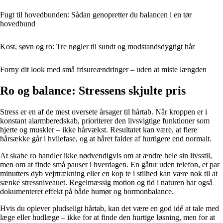
Fugt til hovedbunden: Sådan genopretter du balancen i en tør
hovedbund
Kost, søvn og ro: Tre nøgler til sundt og modstandsdygtigt hår
Forny dit look med små frisureændringer – uden at miste længden
Ro og balance: Stressens skjulte pris
Stress er en af de mest oversete årsager til hårtab. Når kroppen er i
konstant alarmberedskab, prioriterer den livsvigtige funktioner som
hjerte og muskler – ikke hårvækst. Resultatet kan være, at flere
hårsække går i hvilefase, og at håret falder af hurtigere end normalt.
At skabe ro handler ikke nødvendigvis om at ændre hele sin livsstil,
men om at finde små pauser i hverdagen. En gåtur uden telefon, et par
minutters dyb vejrtrækning eller en kop te i stilhed kan være nok til at
sænke stressniveauet. Regelmæssig motion og tid i naturen har også
dokumenteret effekt på både humør og hormonbalance.
Hvis du oplever pludseligt hårtab, kan det være en god idé at tale med
læge eller hudlæge – ikke for at finde den hurtige løsning, men for at