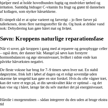
hjælper med at holde hovedbunden fugtig og modvirker tørhed og
irritation. Samtidig bidrager C-vitamin fra frugt og grønt til dannelsen
af kollagen, som styrker hårsækkene.
Et simpelt råd er at spise varieret og farverigt – jo flere farver på
tallerkenen, desto flere næringsstoffer får du. Og husk at drikke vand
nok: Dehydrering kan gøre håret mat og livløst.
Søvn: Kroppens naturlige reparationsfase
Når vi sover, går kroppen i gang med at reparere og genopbygge celler
– også dem, der danner hår. Mangel på søvn kan forstyrre
hormonbalancen og øge stressniveauet, hvilket i sidste ende kan
påvirke hårvæksten negativt.
De fleste voksne har brug for 7–9 timers søvn hver nat. En stabil
døgnrytme, frisk luft i løbet af dagen og et roligt sovemiljø uden
skærme før sengetid kan gøre en stor forskel. Hvis du ofte vågner træt,
kan det være et tegn på, at din søvnkvalitet ikke er optimal – og det
kan vise sig i håret, længe før du selv mærker det på energiniveauet.
Hårolie i morgenrutinen – sådan integrerer du den uden at bruge ekstra
tid