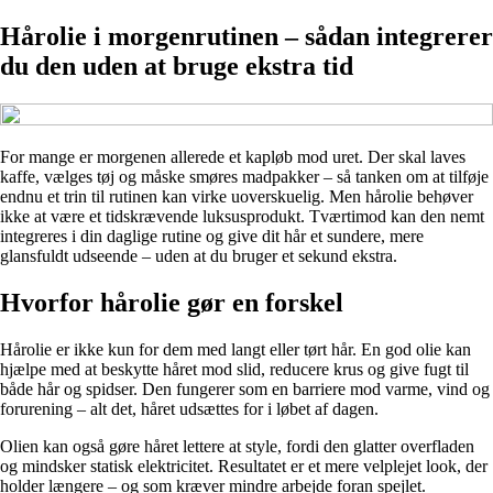
Hårolie i morgenrutinen – sådan integrerer
du den uden at bruge ekstra tid
For mange er morgenen allerede et kapløb mod uret. Der skal laves
kaffe, vælges tøj og måske smøres madpakker – så tanken om at tilføje
endnu et trin til rutinen kan virke uoverskuelig. Men hårolie behøver
ikke at være et tidskrævende luksusprodukt. Tværtimod kan den nemt
integreres i din daglige rutine og give dit hår et sundere, mere
glansfuldt udseende – uden at du bruger et sekund ekstra.
Hvorfor hårolie gør en forskel
Hårolie er ikke kun for dem med langt eller tørt hår. En god olie kan
hjælpe med at beskytte håret mod slid, reducere krus og give fugt til
både hår og spidser. Den fungerer som en barriere mod varme, vind og
forurening – alt det, håret udsættes for i løbet af dagen.
Olien kan også gøre håret lettere at style, fordi den glatter overfladen
og mindsker statisk elektricitet. Resultatet er et mere velplejet look, der
holder længere – og som kræver mindre arbejde foran spejlet.