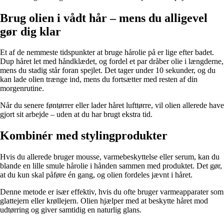
Brug olien i vådt hår – mens du alligevel
gør dig klar
Et af de nemmeste tidspunkter at bruge hårolie på er lige efter badet.
Dup håret let med håndklædet, og fordel et par dråber olie i længderne,
mens du stadig står foran spejlet. Det tager under 10 sekunder, og du
kan lade olien trænge ind, mens du fortsætter med resten af din
morgenrutine.
Når du senere føntørrer eller lader håret lufttørre, vil olien allerede have
gjort sit arbejde – uden at du har brugt ekstra tid.
Kombinér med stylingprodukter
Hvis du allerede bruger mousse, varmebeskyttelse eller serum, kan du
blande en lille smule hårolie i hånden sammen med produktet. Det gør,
at du kun skal påføre én gang, og olien fordeles jævnt i håret.
Denne metode er især effektiv, hvis du ofte bruger varmeapparater som
glattejern eller krøllejern. Olien hjælper med at beskytte håret mod
udtørring og giver samtidig en naturlig glans.