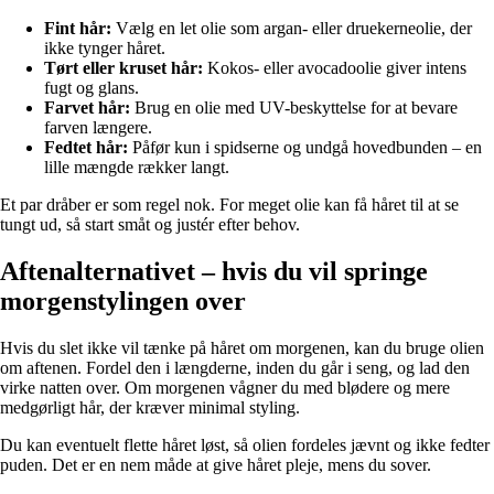
Fint hår:
Vælg en let olie som argan- eller druekerneolie, der
ikke tynger håret.
Tørt eller kruset hår:
Kokos- eller avocadoolie giver intens
fugt og glans.
Farvet hår:
Brug en olie med UV-beskyttelse for at bevare
farven længere.
Fedtet hår:
Påfør kun i spidserne og undgå hovedbunden – en
lille mængde rækker langt.
Et par dråber er som regel nok. For meget olie kan få håret til at se
tungt ud, så start småt og justér efter behov.
Aftenalternativet – hvis du vil springe
morgenstylingen over
Hvis du slet ikke vil tænke på håret om morgenen, kan du bruge olien
om aftenen. Fordel den i længderne, inden du går i seng, og lad den
virke natten over. Om morgenen vågner du med blødere og mere
medgørligt hår, der kræver minimal styling.
Du kan eventuelt flette håret løst, så olien fordeles jævnt og ikke fedter
puden. Det er en nem måde at give håret pleje, mens du sover.