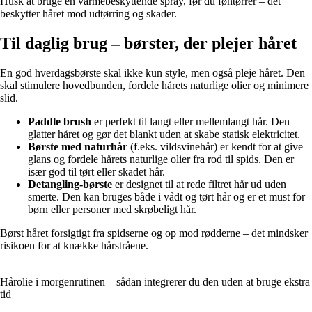
Husk at bruge en varmebeskyttende spray, før du føntørrer – det
beskytter håret mod udtørring og skader.
Til daglig brug – børster, der plejer håret
En god hverdagsbørste skal ikke kun style, men også pleje håret. Den
skal stimulere hovedbunden, fordele hårets naturlige olier og minimere
slid.
Paddle brush
er perfekt til langt eller mellemlangt hår. Den
glatter håret og gør det blankt uden at skabe statisk elektricitet.
Børste med naturhår
(f.eks. vildsvinehår) er kendt for at give
glans og fordele hårets naturlige olier fra rod til spids. Den er
især god til tørt eller skadet hår.
Detangling-børste
er designet til at rede filtret hår ud uden
smerte. Den kan bruges både i vådt og tørt hår og er et must for
børn eller personer med skrøbeligt hår.
Børst håret forsigtigt fra spidserne og op mod rødderne – det mindsker
risikoen for at knække hårstråene.
Hårolie i morgenrutinen – sådan integrerer du den uden at bruge ekstra
tid