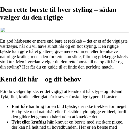
Den rette børste til hver styling – sådan
vælger du den rigtige
En god hårbørste er mere end bare et redskab – det er et af de vigtigste
værktøjer, når du vil have sundt hår og en flot styling. Den rigtige
børste kan gøre håret glattere, give mere volumen eller fremhæve
naturlige krøller, mens den forkerte kan slide, filtre og ødelægge hårets
struktur. Men hvordan vælger du den rette børste til netop dit hår og
din styling? Her får du en guide til at finde den perfekte match.
Kend dit hår – og dit behov
Før du vælger børste, er det vigtigt at kende dit hårs type og tilstand.
Tykt, fint, krøllet eller glat hår kræver forskellige typer af børster.
Fint hår
har brug for en blid børste, der ikke trækker for meget.
En børste med naturhår eller fleksible nylonpigge er ideel, fordi
den glider let gennem håret uden at knække det.
Tykt eller kraftigt hår
kræver en børste med stærkere pigge,
der kan nå helt ned til hovedbunden. Her er en børste med