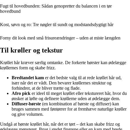
Fugt til hovedbunden: Sådan genopretter du balancen i en tør
hovedbund
Kost, søvn og ro: Tre nøgler til sundt og modstandsdygtigt hår
Forny dit look med små frisureændringer – uden at miste længden
Til krøller og tekstur
Krøllet hår kræver særlig omtanke. De forkerte børster kan ødelægge
krøllernes form og skabe frizz.
Bredtandet kam
er det bedste valg til at rede krøllet hår ud,
især når det er vådt. Den bevarer krøllernes struktur og
forhindrer, at de bliver trætte og flade.
Afro pick
er ideel til meget krøllet eller tekstureret hår, hvor du
ønsker at løfte og definere krøllerne uden at ødelægge dem.
Diffuser-børste
(en kombination af børste og diffuser) kan
bruges sammen med føntørrer for at fremhæve naturlige krøller
og give volumen.
Undgå at børste krøllet hår, når det er tørt – det kan skabe frizz og
ødelægge mønsteret. Brug i stedet fingrene eller en kam med brede