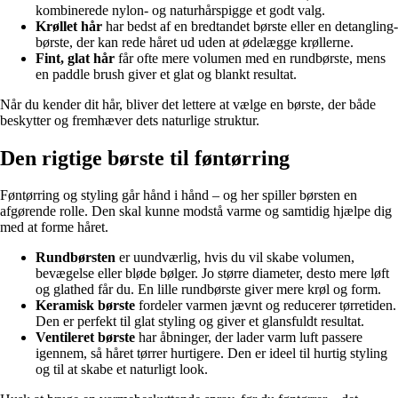
kombinerede nylon- og naturhårspigge et godt valg.
Krøllet hår
har bedst af en bredtandet børste eller en detangling-
børste, der kan rede håret ud uden at ødelægge krøllerne.
Fint, glat hår
får ofte mere volumen med en rundbørste, mens
en paddle brush giver et glat og blankt resultat.
Når du kender dit hår, bliver det lettere at vælge en børste, der både
beskytter og fremhæver dets naturlige struktur.
Den rigtige børste til føntørring
Føntørring og styling går hånd i hånd – og her spiller børsten en
afgørende rolle. Den skal kunne modstå varme og samtidig hjælpe dig
med at forme håret.
Rundbørsten
er uundværlig, hvis du vil skabe volumen,
bevægelse eller bløde bølger. Jo større diameter, desto mere løft
og glathed får du. En lille rundbørste giver mere krøl og form.
Keramisk børste
fordeler varmen jævnt og reducerer tørretiden.
Den er perfekt til glat styling og giver et glansfuldt resultat.
Ventileret børste
har åbninger, der lader varm luft passere
igennem, så håret tørrer hurtigere. Den er ideel til hurtig styling
og til at skabe et naturligt look.