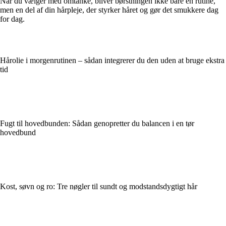
Når du vælger med omtanke, bliver børstningen ikke bare en rutine,
men en del af din hårpleje, der styrker håret og gør det smukkere dag
for dag.
Hårolie i morgenrutinen – sådan integrerer du den uden at bruge ekstra
tid
Fugt til hovedbunden: Sådan genopretter du balancen i en tør
hovedbund
Kost, søvn og ro: Tre nøgler til sundt og modstandsdygtigt hår